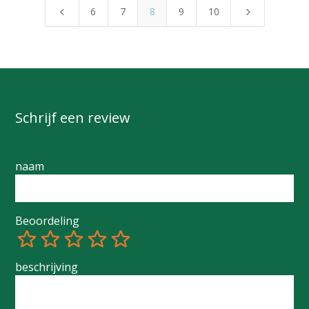
6
7
8
9
10
4
5
Schrijf een review
naam
Beoordeling
1
2
3
4
5
beschrijving